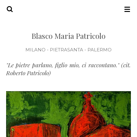
ART STUDIO
Vai
al
contenuto
principale
Blasco Maria Patricolo
MILANO - PIETRASANTA - PALERMO
"Le pietre parlano, figlio mio, ci raccontano." (cit.
Roberto Patricolo)